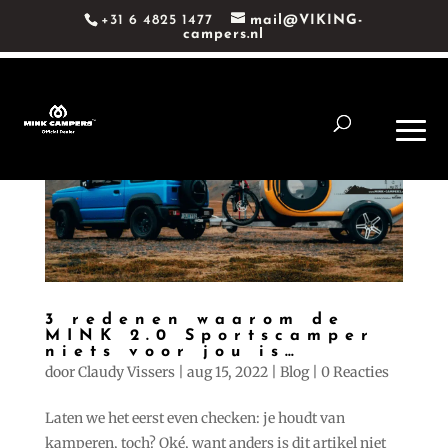
+31 6 4825 1477
mail@VIKING-
campers.nl
3 redenen waarom de
MINK 2.0 Sportscamper
niets voor jou is…
door
Claudy Vissers
|
aug 15, 2022
|
Blog
|
0 Reacties
Laten we het eerst even checken: je houdt van
kamperen, toch? Oké, want anders is dit artikel niet