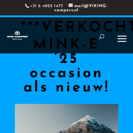
+31 6 4825 1477
mail@VIKING-
campers.nl
***VERKOCHT
MINK-E
’25
occasion
als nieuw!