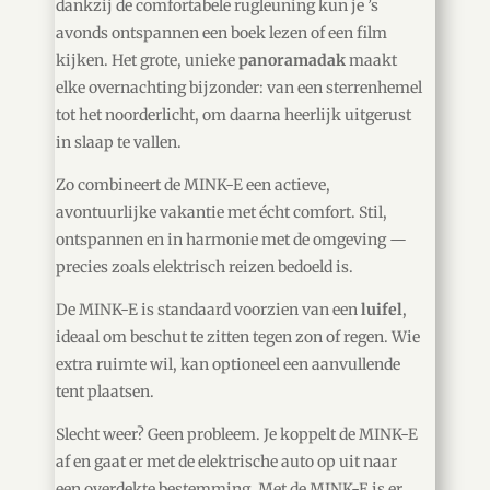
dankzij de comfortabele rugleuning kun je ’s
avonds ontspannen een boek lezen of een film
kijken. Het grote, unieke
panoramadak
maakt
elke overnachting bijzonder: van een sterrenhemel
tot het noorderlicht, om daarna heerlijk uitgerust
in slaap te vallen.
Zo combineert de MINK-E een actieve,
avontuurlijke vakantie met écht comfort. Stil,
ontspannen en in harmonie met de omgeving —
precies zoals elektrisch reizen bedoeld is.
De MINK-E is standaard voorzien van een
luifel
,
ideaal om beschut te zitten tegen zon of regen. Wie
extra ruimte wil, kan optioneel een aanvullende
tent plaatsen.
Slecht weer? Geen probleem. Je koppelt de MINK-E
af en gaat er met de elektrische auto op uit naar
een overdekte bestemming. Met de MINK-E is er