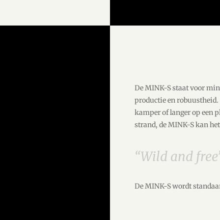
De MINK-S staat voor min
productie en robuustheid.
kamper of langer op een pl
strand, de MINK-S kan het
“Wild and free
De MINK-S wordt standaar