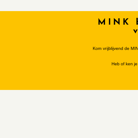
MINK b
Kom vrijblijvend de MI
Heb of ken j