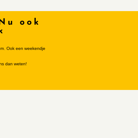
 Nu ook
k
room. Ook een weekendje
ons dan weten!