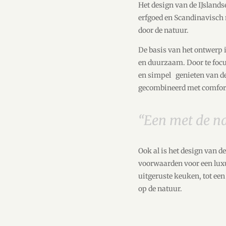
Het design van de IJsland
erfgoed en Scandinavisch 
door de natuur.
De basis van het ontwerp i
en duurzaam. Door te focus
en simpel
genieten van de
gecombineerd met comfort
“Een met de n
Ook al is het design van 
voorwaarden voor een lux
uitgeruste keuken, tot ee
op de natuur.