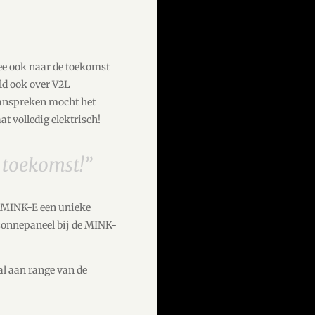
mee ook naar de toekomst
ld ook over V2L
aanspreken mocht het
t volledig elektrisch!
e toekomst!”
de MINK-E een unieke
 zonnepaneel bij de MINK-
l aan range van de