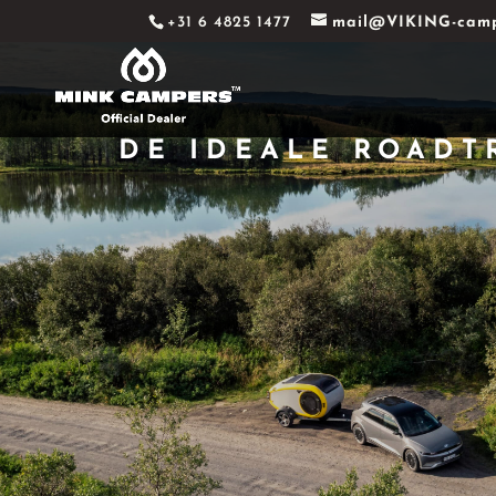
+31 6 4825 1477
mail@VIKING-camp
DE IDEALE ROADT