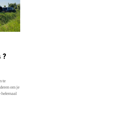
s?
n te
deren om je
e helemaal