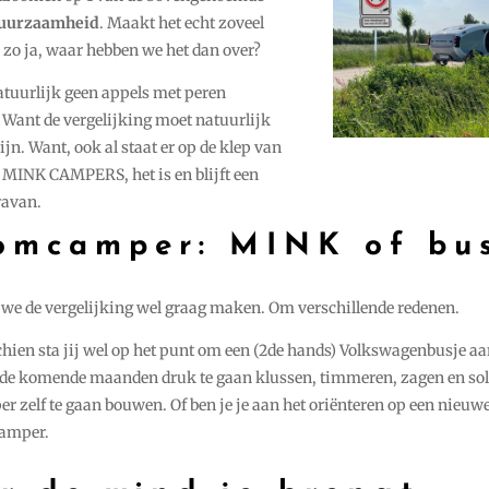
uurzaamheid
. Maakt het echt zoveel
 zo ja, waar hebben we het dan over?
atuurlijk geen appels met peren
. Want de vergelijking moet natuurlijk
zijn. Want, ook al staat er op de klep van
MINK CAMPERS, het is en blijft een
ravan.
omcamper: MINK of bu
 we de vergelijking wel graag maken. Om verschillende redenen.
hien sta jij wel op het punt om een (2de hands) Volkswagenbusje aa
 de komende maanden druk te gaan klussen, timmeren, zagen en sol
 zelf te gaan bouwen. Of ben je je aan het oriënteren op een nieuw
camper.