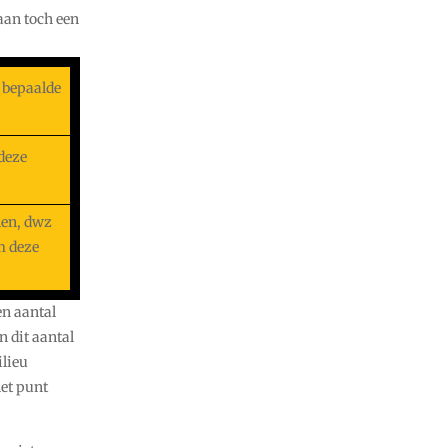
aan toch een
e bepaalde
deze
len, dwz
m deze
en aantal
n dit aantal
ilieu
et punt