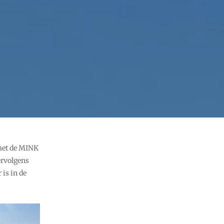
met de MINK
ervolgens
 is in de