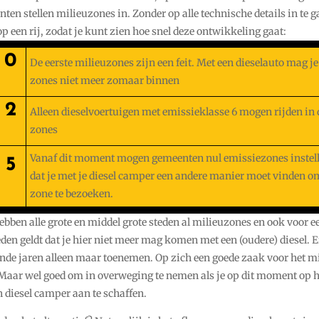
en stellen milieuzones in. Zonder op alle technische details in te g
op een rij, zodat je kunt zien hoe snel deze ontwikkeling gaat:
20
De eerste milieuzones zijn een feit. Met een dieselauto mag j
zones niet meer zomaar binnen
22
Alleen dieselvoertuigen met emissieklasse 6 mogen rijden in 
zones
Vanaf dit moment mogen gemeenten nul emissiezones instel
25
dat je met je diesel camper een andere manier moet vinden o
zone te bezoeken.
bben alle grote en middel grote steden al milieuzones en ook voor e
en geldt dat je hier niet meer mag komen met een (oudere) diesel. E
nde jaren alleen maar toenemen. Op zich een goede zaak voor het m
 Maar wel goed om in overweging te nemen als je op dit moment op h
 diesel camper aan te schaffen.