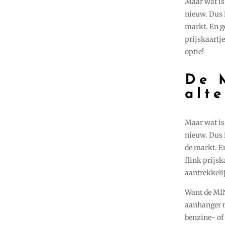
Maar wat is 
nieuw. Dus 
markt. En g
prijskaartj
optie!
De 
alte
Maar wat is 
nieuw. Dus 
de markt. E
flink prijs
aantrekkelij
Want de MIN
aanhanger ma
benzine- of 