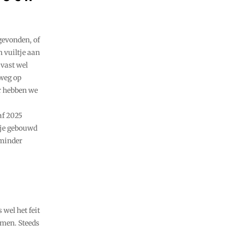
gevonden, of
 vuiltje aan
 vast wel
 weg op
r hebben we
af 2025
 je gebouwd
 minder
wel het feit
omen. Steeds