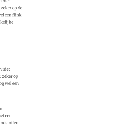
n niet
 zeker op de
el een flink
kelijke
n niet
r zeker op
og wel een
en
met een
andstoffen