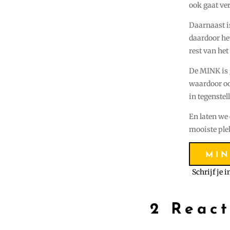
ook gaat ve
Daarnaast i
daardoor het
rest van het
De MINK is g
waardoor oo
in tegenstel
En laten we 
mooiste ple
MIN
Schrijf je 
2 React