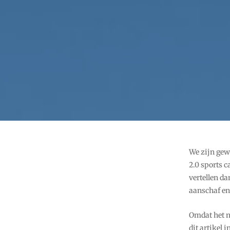
We zijn gew
2.0 sports 
vertellen da
aanschaf en 
Omdat het no
dit artikel