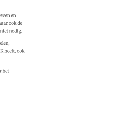
geven en
maar ook de
niet nodig.
elen,
K heeft, ook
r het