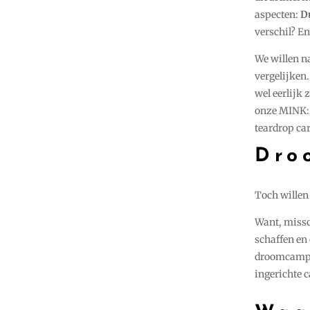
aspecten:
D
verschil? En
We willen n
vergelijken
wel eerlijk 
onze MINK: 
teardrop ca
Dro
Toch willen
Want, missc
schaffen en
droomcamper
ingerichte 