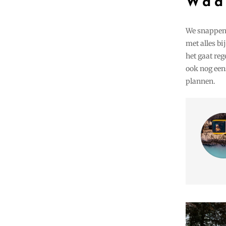
Waa
We snappen 
met alles bi
het gaat re
ook nog eens
plannen.