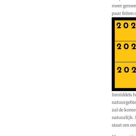
meer gemeent
paar feiten 
20
20
20
Inmiddels he
natuurgebied
zal de kome
natuurlijk.
staat om een