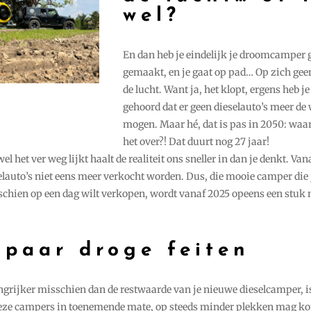
wel?
En dan heb je eindelijk je droomcamper 
gemaakt, en je gaat op pad… Op zich geen
de lucht. Want ja, het klopt, ergens heb je
gehoord dat er geen dieselauto’s meer de
mogen. Maar hé, dat is pas in 2050: waa
het over?! Dat duurt nog 27 jaar!
l het ver weg lijkt haalt de realiteit ons sneller in dan je denkt. Van
lauto’s niet eens meer verkocht worden. Dus, die mooie camper die
schien op een dag wilt verkopen, wordt vanaf 2025 opeens een stuk
 paar droge feiten
ngrijker misschien dan de restwaarde van je nieuwe dieselcamper, is 
deze campers in toenemende mate, op steeds minder plekken mag k